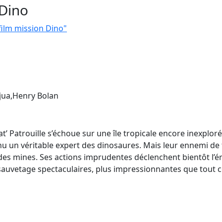
 Dino
 film mission Dino"
jua,Henry Bolan
’ Patrouille s’échoue sur une île tropicale encore inexploré
u un véritable expert des dinosaures. Mais leur ennemi de tou
 des mines. Ses actions imprudentes déclenchent bientôt l’é
auvetage spectaculaires, plus impressionnantes que tout ce q