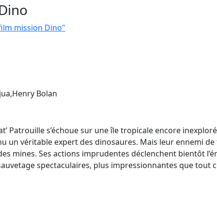
 Dino
 film mission Dino"
jua,Henry Bolan
’ Patrouille s’échoue sur une île tropicale encore inexploré
u un véritable expert des dinosaures. Mais leur ennemi de tou
 des mines. Ses actions imprudentes déclenchent bientôt l’é
auvetage spectaculaires, plus impressionnantes que tout ce q