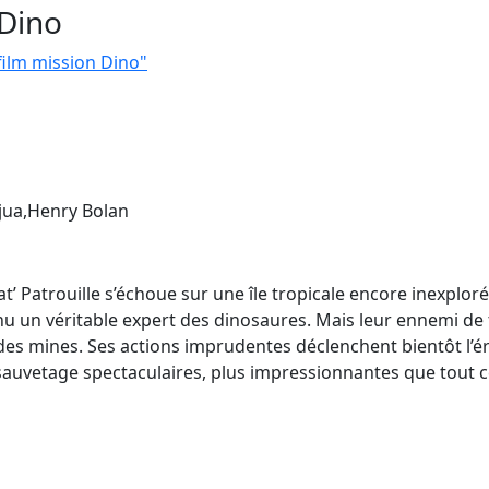
 Dino
 film mission Dino"
jua,Henry Bolan
’ Patrouille s’échoue sur une île tropicale encore inexploré
u un véritable expert des dinosaures. Mais leur ennemi de tou
 des mines. Ses actions imprudentes déclenchent bientôt l’é
auvetage spectaculaires, plus impressionnantes que tout ce q