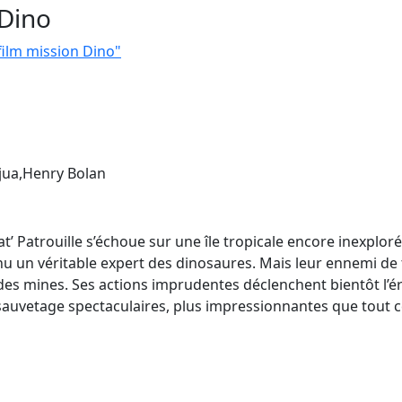
 Dino
 film mission Dino"
jua,Henry Bolan
’ Patrouille s’échoue sur une île tropicale encore inexploré
u un véritable expert des dinosaures. Mais leur ennemi de tou
 des mines. Ses actions imprudentes déclenchent bientôt l’é
auvetage spectaculaires, plus impressionnantes que tout ce q